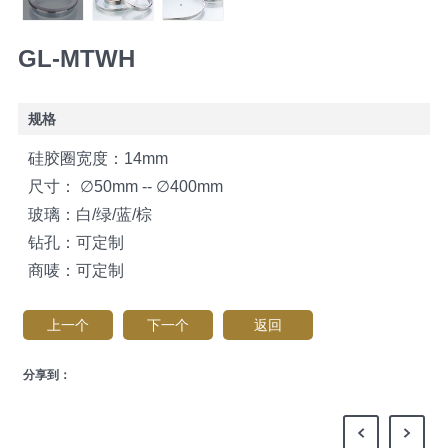
GL-MTWH
规格
硅胶圈宽度：14mm
尺寸： ∅50mm -- ∅400mm
玻璃：白/绿/蓝/棕
钻孔：可定制
商唛：可定制
上一个
下一个
返回
分享到：